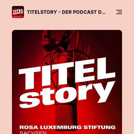
TITELSTORY - DER PODCAST DER ROSA-LUXEMBURG-STIFTUNG SACHSEN